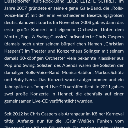
Düsseldorfer Kult-Rock-Band „DER LETZTE SCHREI“. Im
Jahre 2007 gründete er seine eigene Gala-Band, die „Rolls-
Voice-Band“, mit der er in verschiedenen Besetzungsgrößen
deutschlandweit tourte. Im November 2008 gab es dann das
erste große Konzert mit eigenem Orchester. Unter dem
Motto „Pop- & Swing-Classics“ präsentierte Chris Caspers
(damals noch unter seinem bürgerlichen Namen „Christian
Kaspers“) im Theater und Konzerthaus Solingen mit seinem
damals 30-köpfigen Orchester viele bekannte Klassiker aus
Pop und Swing. Solisten des Abends waren die Solisten der
damaligen Rolls-Voice-Band: Monica Babilon, Markus Schütz
und Boby Nerra. Das Konzert wurde aufgenommen und ein
Jahr später als Doppel-Live-CD veröffentlicht. In 2011 gab es
zwei große Konzerte in Hennef, die ebenfalls auf einer
gemeinsamen Live-CD veröffentlicht wurden.
Seit 2012 ist Chris Caspers als Arrangeur im Kölner Karneval
tätig. Anfangs nur für die „Grün-Weißen Funken vom
Zippchen“ aus Kölsch-Büllesbach. Ein großer und im Kölner